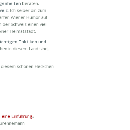
Eigenheiten
beraten.
weiz
. Ich selber bin zum
harfen Wiener Humor auf
n der Schweiz einen viel
iner Heimatstadt.
richtigen Taktiken und
hen in diesem Land sind,
 an diesem schönen Fleckchen
– eine Einführung
»
n Brennemann